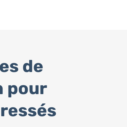
es de
n pour
tressés