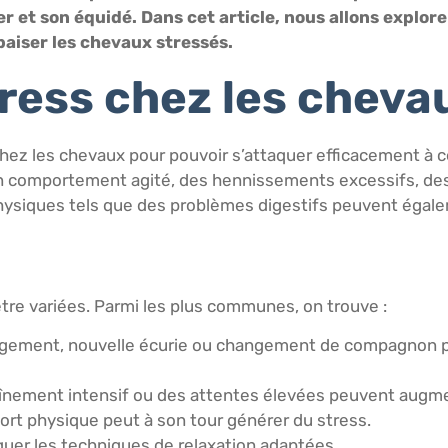
er et son équidé. Dans cet article, nous allons explor
paiser les chevaux stressés.
ress chez les cheva
s chez les chevaux pour pouvoir s’attaquer efficacement 
: un comportement agité, des hennissements excessifs, 
hysiques tels que des problèmes digestifs peuvent égalem
re variées. Parmi les plus communes, on trouve :
ement, nouvelle écurie ou changement de compagnon peuv
raînement intensif ou des attentes élevées peuvent augme
fort physique peut à son tour générer du stress.
liquer les techniques de relaxation adaptées.