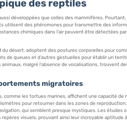
ique des reptiles
 aussi développées que celles des mammifères. Pourtant,
s utilisent des phéromones pour transmettre des informat
 substances chimiques dans l’air peuvent être détectées pa
rd du désert, adoptent des postures corporelles pour com
s de queues et d’autres gestuelles pour établir un terri
animaux, malgré l’absence de vocalisations, trouvent d
portements migratoires
les, comme les tortues marines, affichent une capacité d
 kilomètres pour retourner dans les zones de reproducti
a navigation, qui semblent presque mystiques. Les études
 repères visuels, prouvant ainsi leur incroyable aptitude