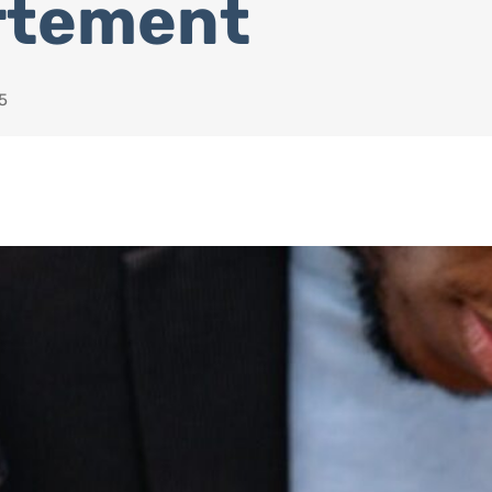
rtement
25