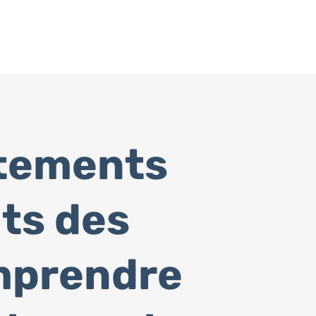
tements
ts des
omprendre