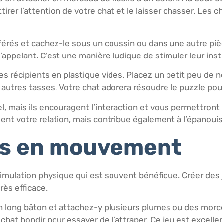
er l’attention de votre chat et le laisser chasser. Les ch
férés et cachez-le sous un coussin ou dans une autre piè
l’appelant. C’est une manière ludique de stimuler leur ins
des récipients en plastique vides. Placez un petit peu de 
s autres tasses. Votre chat adorera résoudre le puzzle po
, mais ils encouragent l’interaction et vous permettron
nt votre relation, mais contribue également à l’épanoui
ts en mouvement
ulation physique qui est souvent bénéfique. Créer des jo
rès efficace.
un long bâton et attachez-y plusieurs plumes ou des morce
 chat bondir pour essayer de l’attraper. Ce jeu est excell